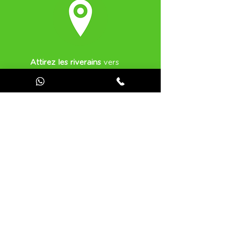
Attirez les riverains
vers
les expériences et les
installations de votre
établissement.