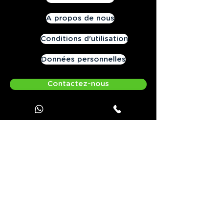
A propos de nous
Conditions d'utilisation
Données personnelles
Contactez-nous
Offrez JOOKS Premium
Contact:
41 quai Fulchiron - 6905 Lyon - France
Tél. :
+33 970 440 893
-
Courriel