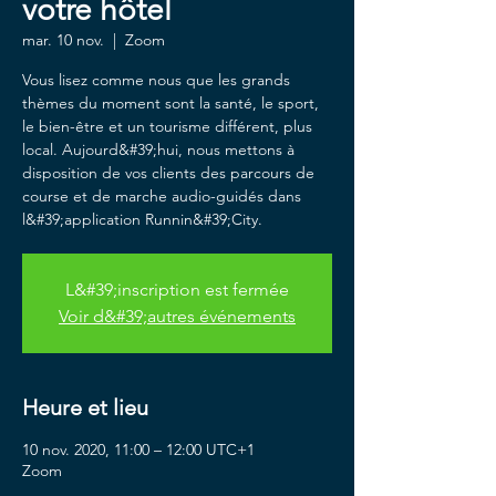
votre hôtel
mar. 10 nov.
  |  
Zoom
Vous lisez comme nous que les grands
thèmes du moment sont la santé, le sport,
le bien-être et un tourisme différent, plus
local. Aujourd&#39;hui, nous mettons à
disposition de vos clients des parcours de
course et de marche audio-guidés dans
l&#39;application Runnin&#39;City.
L&#39;inscription est fermée
Voir d&#39;autres événements
Heure et lieu
10 nov. 2020, 11:00 – 12:00 UTC+1
Zoom