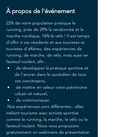
À propos de l'événement
22% de votre population pratique le 
running, près de 29% la randonnée et la 
marche nordique, 16% le vélo ! Il est temps 
d'offrir à vos résidents et aux touristes et 
touristes d'affaires, des expériences de 
running, de marche, de vélo, mais aussi en 
fauteuil roulant, afin :
 de developper la pratique sportive et 
de l'ancrer dans le quotidien de tous 
vos concitoyens, 
 de mettre en valeur votre patrimoine 
urbain et naturel, 
 de communiquer.
 Nos expériences sont différentes : elles 
mêlent tourisme avec activité sportive 
comme le running, la marche, le vélo ou le 
fauteuil roulant. Nous vous proposons 
gratuitement un webinaire de présentation 