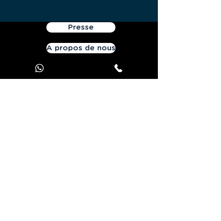
Presse
A propos de nous
Conditions d'utilisation
Données personnelles
Contactez-nous
Offrez JOOKS Premium
Contact:
41 quai Fulchiron - 6905 Lyon - France
Tél. :
+33 970 440 893
-
Courriel