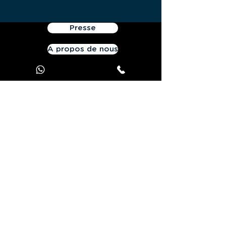
Presse
A propos de nous
Conditions d'utilisation
Données personnelles
Contactez-nous
Offrez JOOKS Premium
Contact:
41 quai Fulchiron - 6905 Lyon - France
Tél. :
+33 970 440 893
-
Courriel