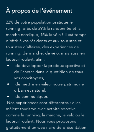
À propos de l'événement
22% de votre population pratique le 
running, près de 29% la randonnée et la 
marche nordique, 16% le vélo ! Il est temps 
d'offrir à vos résidents et aux touristes et 
touristes d'affaires, des expériences de 
running, de marche, de vélo, mais aussi en 
fauteuil roulant, afin :
 de developper la pratique sportive et 
de l'ancrer dans le quotidien de tous 
vos concitoyens, 
 de mettre en valeur votre patrimoine 
urbain et naturel, 
 de communiquer.
 Nos expériences sont différentes : elles 
mêlent tourisme avec activité sportive 
comme le running, la marche, le vélo ou le 
fauteuil roulant. Nous vous proposons 
gratuitement un webinaire de présentation 