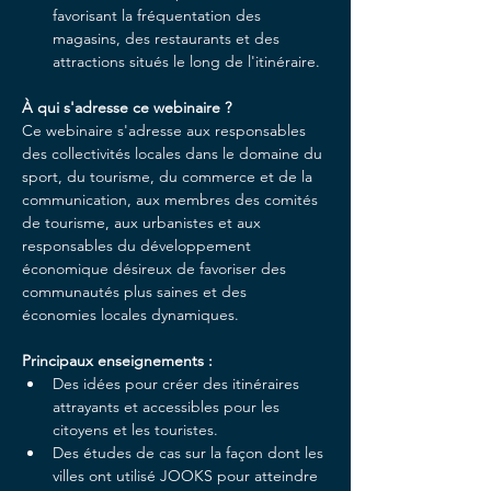
favorisant la fréquentation des 
magasins, des restaurants et des 
attractions situés le long de l'itinéraire.
À qui s'adresse ce webinaire ?
Ce webinaire s'adresse aux responsables 
des collectivités locales dans le domaine du 
sport, du tourisme, du commerce et de la 
communication, aux membres des comités 
de tourisme, aux urbanistes et aux 
responsables du développement 
économique désireux de favoriser des 
communautés plus saines et des 
économies locales dynamiques.
Principaux enseignements :
Des idées pour créer des itinéraires 
attrayants et accessibles pour les 
citoyens et les touristes.
Des études de cas sur la façon dont les 
villes ont utilisé JOOKS pour atteindre 