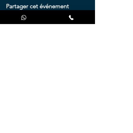
Partager cet événement
Presse
A propos de nous
Conditions d'utilisation
Données personnelles
Contactez-nous