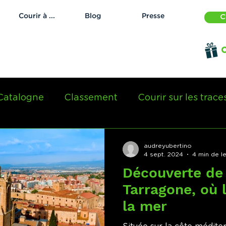
Courir à ...
Blog
Presse
C
O
Catalogne
Classement
Courir sur les traces
audreyubertino
4 sept. 2024
4 min de l
Découverte de 
Tarragone, où l
la mer