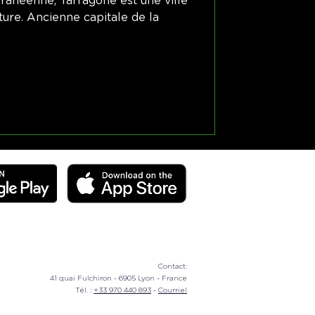
rranéenne, Tarragone est une ville
lture. Ancienne capitale de la
Contact:
41 quai Fulchiron - 6905 Lyon - France
Tél. :
+33 970 440 893
-
Courriel