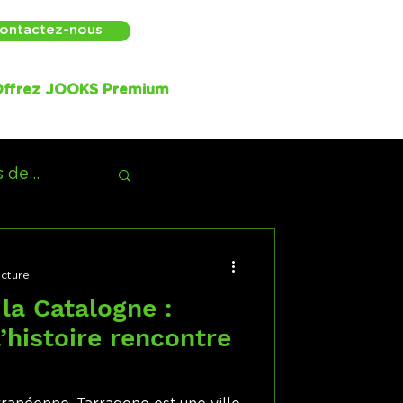
ontactez-nous
ffrez JOOKS Premium
 de...
ecture
la Catalogne :
’histoire rencontre