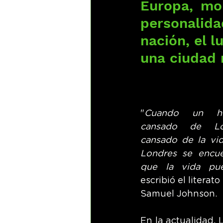
Europa, mol
personalida
nación, el l
una ciudad 
"
Cuando un ho
cansado de Lon
cansado de la vid
Londres se encue
que la vida pue
escribió el literato 
Samuel Johnson.
En la actualidad, 