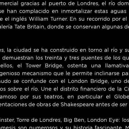
mercial gracias al puerto de Londres, el río domi
e han complacido en inmortalizar estas aguas i
el inglés William Turner. En su recorrido por el r
alería Tate Britain, donde se conservan algunas d
, la ciudad se ha construido en torno al río y su
 demuestran los treinta y tres puentes de los qu
los, el Tower Bridge, ostenta una llamativa 
genioso mecanismo que le permite inclinarse par
nudo se confunde con el London Bridge, uno de 
s sobre el río. Une el distrito financiero de la C
amoso por sus teatros, en particular el Globe
ntaciones de obras de Shakespeare antes de ser 
nster, Torre de Londres, Big Ben, London Eye: l
mesis son numerosos y su historia fascinante. M