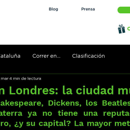
Blog
Prensa
O
ataluña
Correr en...
Clasificación
 mar
4 min de lectura
 de...
n Londres: la ciudad m
kespeare, Dickens, los Beatles
laterra ya no tiene una reputa
ero, ¿y su capital? La mayor met