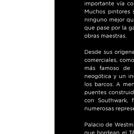
importante vía co
Muchos pintores s
ninguno mejor que 
que pase por la g
obras maestras.
Desde sus orígenes
comerciales, como
más famoso de el
neogótica y un in
los barcos. A me
puentes construido
con Southwark, f
numerosas represe
Palacio de Westmi
que bordean el Tá