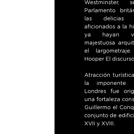
Westminster, s
Parlamento britán
las delicias
aficionados a la hi
ya hayan vi
majestuosa arquit
el largometraj
Hooper El discurso
Atracción turística
la imponente T
Londres fue orig
una fortaleza cons
Guillermo el Conq
conjunto de edifici
XVII y XVIII.