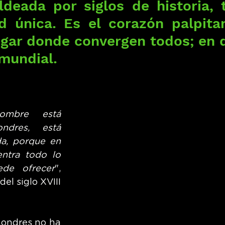
deada por siglos de historia, t
d única. Es el corazón palpitan
ugar donde convergen todos; en de
mundial.
mbre está 
dres, está 
a, porque en 
ntra todo lo 
de ofrecer
", 
del siglo XVIII 
Londres no ha 