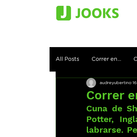
All Posts
Correr en...
C
audreyubertino
16
Correr siguiendo los pasos
Correr e
Cuna de Sha
Potter, Ing
labrarse. P