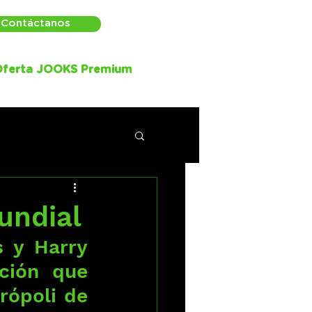
Contáctanos
ferta JOOKS Premium
undial
 y Harry 
ción que 
rópoli de 