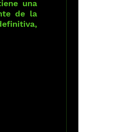
iene una 
te de la 
finitiva, 