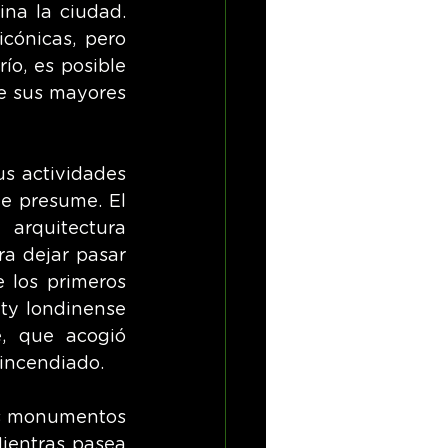
na la ciudad. 
cónicas, pero 
ío, es posible 
e sus mayores 
s actividades 
e presume. El 
arquitectura 
a dejar pasar 
los primeros 
ity londinense 
, que acogió 
incendiado.
os monumentos 
ientras pasea 