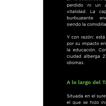
perdido ni un á
vitalidad. La cap
burbujeante ene
siendo la comidilla
Y con razón: está
por su impacto en
la educación. Co
ciudad alberga 2
idiomas.
A lo largo del 
Situada en el sure
el que se hizo in