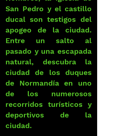
San Pedro y el castillo 
ducal son testigos del 
apogeo de la ciudad. 
Entre un salto al 
pasado y una escapada 
natural, descubra la 
ciudad de los duques 
de Normandía en uno 
de los numerosos 
recorridos turísticos y 
deportivos de la 
ciudad.