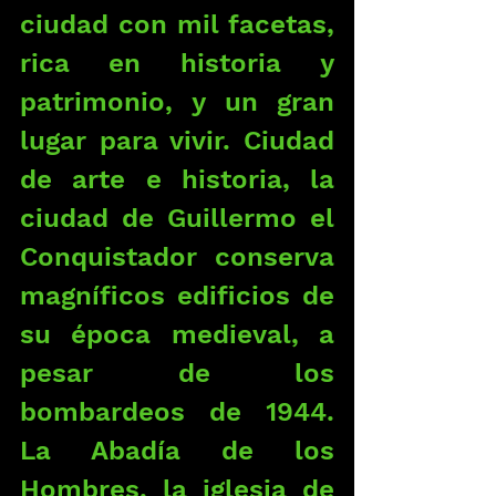
ciudad con mil facetas, 
rica en historia y 
patrimonio, y un gran 
lugar para vivir. Ciudad 
de arte e historia, la 
ciudad de Guillermo el 
Conquistador conserva 
magníficos edificios de 
su época medieval, a 
pesar de los 
bombardeos de 1944. 
La Abadía de los 
Hombres, la iglesia de 