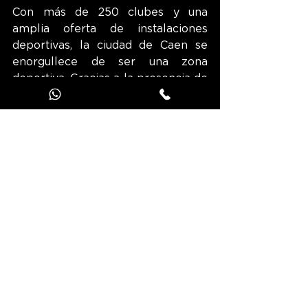
Con más de 250 clubes y una 
amplia oferta de instalaciones 
deportivas, la ciudad de Caen se 
enorgullece de ser una zona 
deportiva. Gracias a la presencia de 
varios clubes de alto nivel, entre 
ellos el Stade Malherbe de Caen, y 
a la organización de eventos 
deportivos internacionales, la 
ciudad normanda goza de 
reputación nacional e incluso 
internacional.
Esta es sin duda la razón por la que 
Caen ha sido nombrada "Terre de 
Jeux 2024" (Tierra de los Juegos) 
para los Juegos Olímpicos de París. 
Siete emplazamientos pueden 