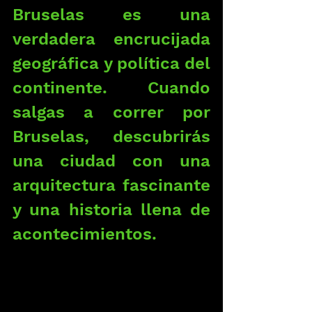
Bruselas es una 
verdadera encrucijada 
geográfica y política del 
continente. Cuando 
salgas a correr por 
Bruselas, descubrirás 
una ciudad con una 
arquitectura fascinante 
y una historia llena de 
acontecimientos.