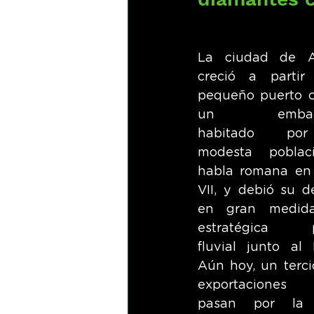
La ciudad de A
creció a partir
pequeño puerto c
un embarcad
habitado po
modesta poblac
habla romana en e
VII, y debió su de
en gran medid
estratégica po
fluvial junto al E
Aún hoy, un tercio
exportaciones 
pasan por la 