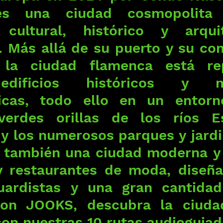
s una ciudad cosmopolita 
 cultural, histórico y arquit
. Más allá de su puerto y su com
 la ciudad flamenca está rep
dificios históricos y mar
icas, todo ello en un entorno 
verdes orillas de los ríos E
y los numerosos parques y jardin
también una ciudad moderna y v
y restaurantes de moda, diseña
ardistas y una gran cantidad
 Con JOOKS, descubra la ciuda
on nuestras 10 rutas audioguiad