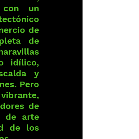
con un 
ectónico 
ercio de 
leta de 
avillas 
idílico, 
scalda y 
es. Pero 
ibrante, 
dores de 
 de arte 
d de los 
as.