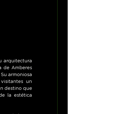
 arquitectura 
ura de Amberes 
. Su armoniosa 
isitantes un 
un destino que 
e la estética 