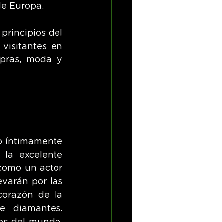
de Europa.
rincipios del 
isitantes en 
pras, moda y 
o íntimamente 
la excelente 
como un actor 
varán por las 
corazón de la 
 diamantes. 