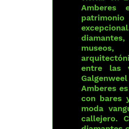
Amberes e
patrimonio
excepcional
diamantes,
museos, e
arquitectón
entre las 
Galgenweel 
Amberes es 
con bares 
moda vangu
callejero.
diamantes c