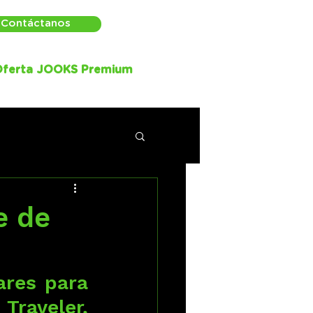
Contáctanos
ferta JOOKS Premium
e de
res para 
raveler, 