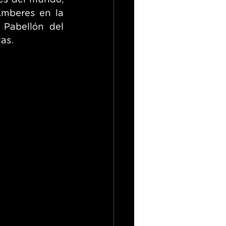
s del mundo, 
mberes en la 
 Pabellón del 
as.