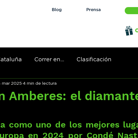
Blog
Prensa
O
ataluña
Correr en...
Clasificación
4 mar 2025
4 min de lectura
 de...
en Amberes: el diamant
a como uno de los mejores luga
Europa en 2024 por Condé Nast T