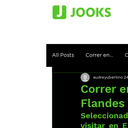
All Posts
Correr en...
C
audreyubertino
2
Correr siguiendo los pasos
Correr 
Flandes
Seleccionad
visitar en 