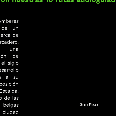
mberes 
 de un 
erca de 
ero, 
r una 
ión de 
l siglo 
sarrollo 
a a su 
sición 
scalda. 
 de las 
Gran Plaza
belgas 
ciudad 