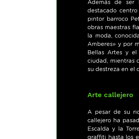
Además de ser l
destacado centro 
pintor barroco Pe
obras maestras fl
la moda, conocida
Amberes» y por ma
Bellas Artes y e
ciudad, mientras 
su destreza en el 
Arte callejero
A pesar de su ric
callejero ha pasa
Escalda y la Torr
graffiti hasta los