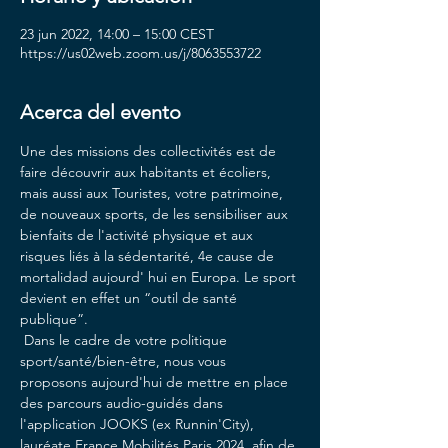
23 jun 2022, 14:00 – 15:00 CEST
https://us02web.zoom.us/j/8063553722
Acerca del evento
Une des missions des collectivités est de 
faire découvrir aux habitants et écoliers, 
mais aussi aux Touristes, votre patrimoine, 
de nouveaux sports, de les sensibiliser aux 
bienfaits de l'activité physique et aux 
risques liés à la sédentarité, 4e cause de 
mortalidad aujourd' hui en Europa. Le sport 
devient en effet un “outil de santé 
publique”.
 Dans le cadre de votre politique 
sport/santé/bien-être, nous vous 
proposons aujourd'hui de mettre en place 
des parcours audio-guidés dans 
l'application JOOKS (ex Runnin'City), 
lauréate France Mobilités Paris 2024, afin de 