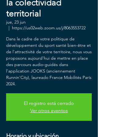
la colectividad
territorial
jue, 23 jun
  |  
https://us02web.zoom.us/j/8063553722
Dans le cadre de votre politique de
développement du sport santé bien-être et
de l'attractivité de votre territoire, nous vous
proposons aujourd'hui de mettre en place
des parcours audio-guidés dans
l'application JOOKS (anciennement
Runnin'City), laureado France Mobilités París
2024.
El registro está cerrado
Ver otros eventos
Horario y ubicación