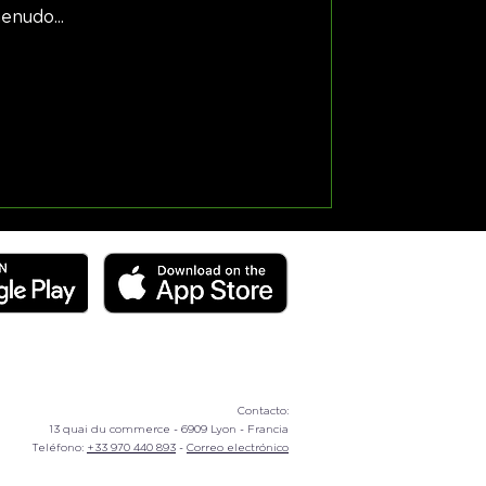
enudo...
Contacto:
13 quai du commerce - 6909 Lyon - Francia
Teléfono:
+33 970 440 893
-
Correo electrónico