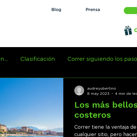
Blog
Prensa
O
n...
Clasificación
Correr siguiendo los pasos
audreyubertino
8 may 2023
4 min de le
Los más bellos
costeros
Correr tiene la ventaja d
cualquier sitio, pero hace