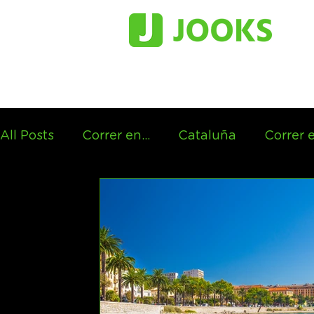
All Posts
Correr en...
Cataluña
Correr e