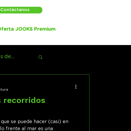
Contáctanos
ferta JOOKS Premium
 de...
ctura
 recorridos
e que se puede hacer (casi) en
rlo frente al mar es una