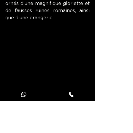
ornés d'une magnifique gloriette et 
de fausses ruines romaines, ainsi 
que d'une orangerie.
Le Jardin botanique
Diamétralement opposé au 
château par rapport au centre-ville, 
le Danube et ses rives préservées 
vous tend également les bras. La 