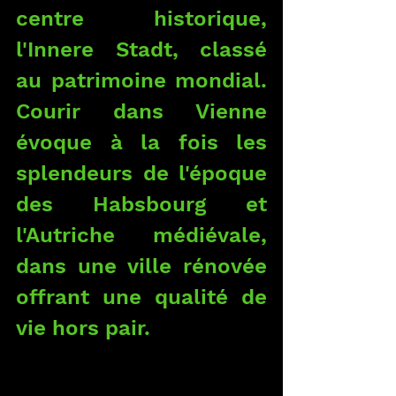
centre historique, 
l'Innere Stadt, classé 
au patrimoine mondial. 
Courir dans Vienne 
évoque à la fois les 
splendeurs de l'époque 
des Habsbourg et 
l'Autriche médiévale, 
dans une ville rénovée 
offrant une qualité de 
vie hors pair.