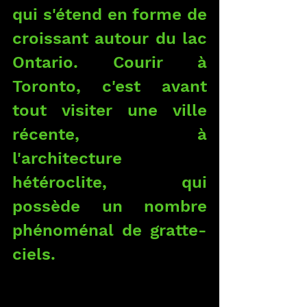
qui s'étend en forme de 
croissant autour du lac 
Ontario. Courir à 
Toronto, c'est avant 
tout visiter une ville 
récente, à 
l'architecture 
hétéroclite, qui 
possède un nombre 
phénoménal de gratte-
ciels.