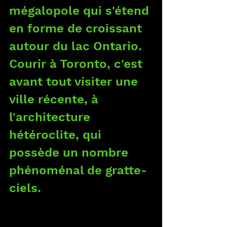
mégalopole qui s'étend 
en forme de croissant 
autour du lac Ontario. 
Courir à Toronto, c'est 
avant tout visiter une 
ville récente, à 
l'architecture 
hétéroclite, qui 
possède un nombre 
phénoménal de gratte-
ciels.