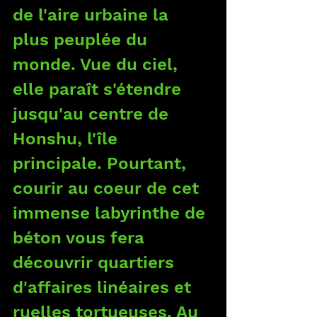
de l'aire urbaine la 
plus peuplée du 
monde. Vue du ciel, 
elle paraît s'étendre 
jusqu'au centre de 
Honshu, l'île 
principale. Pourtant, 
courir au coeur de cet 
immense labyrinthe de 
béton vous fera 
découvrir quartiers 
d'affaires linéaires et 
ruelles tortueuses. Au 