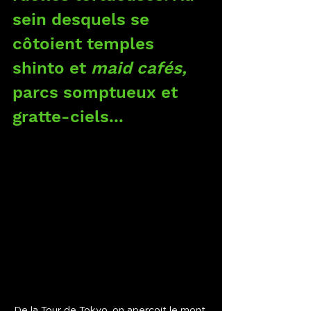
sein desquels se 
côtoient temples 
shinto et 
maid cafés, 
parcs somptueux et 
gratte-ciels...
De la Tour de Tokyo, on aperçoit le mont 