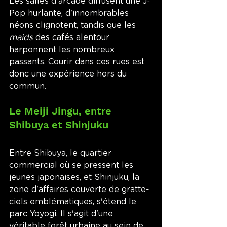
Les salles d'arcade diffusent une J-
Pop hurlante, d'innombrables 
néons clignotent, tandis que les 
maids
 des cafés alentour 
harponnent les nombreux 
passants. Courir dans ces rues est 
donc une expérience hors du 
commun. 
Le Meiji Jingu, entre 
Shibuya et Shinjuku
Entre Shibuya, le quartier 
commercial où se pressent les 
jeunes japonaises, et Shinjuku, la 
zone d'affaires couverte de gratte-
ciels emblématiques, s'étend le 
parc Yoyogi. Il s'agit d'une 
véritable forêt urbaine au sein de 