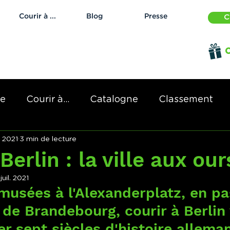
Courir à ...
Blog
Presse
C
O
de
Courir à...
Catalogne
Classement
l. 2021
3 min de lecture
Berlin : la ville aux our
juil. 2021
 musées à l'Alexanderplatz, en p
 de Brandebourg, courir à Berlin
er sept siècles d'histoire allema