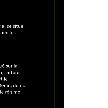
al se situe 
amilles 
é sur la 
 l'artère 
t le 
erlin, démoli 
 le régime 