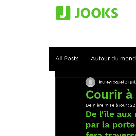
All Posts
Autour du mon
lauregicquel
21 jui
Courir sur les traces de...
Courir à 
Dernière mise à jour :
22 
De l'île aux
par la porte
fera travers