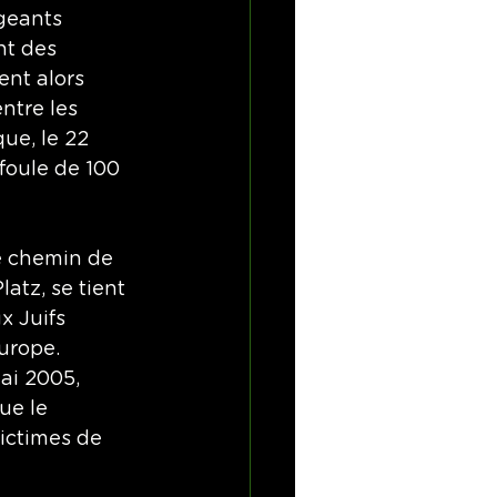
igeants 
t des 
ent alors 
ntre les 
ue, le 22 
foule de 100 
le chemin de 
atz, se tient 
x Juifs 
urope. 
ai 2005, 
ue le 
ictimes de 