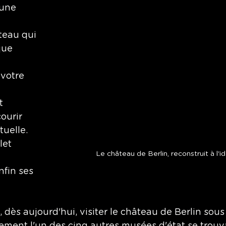
 une 
teau qui 
que 
votre 
 
t 
ourir 
uelle. 
let 
Le château de Berlin, reconstruit à l'i
nfin ses 
dès aujourd'hui, visiter le château de Berlin sous