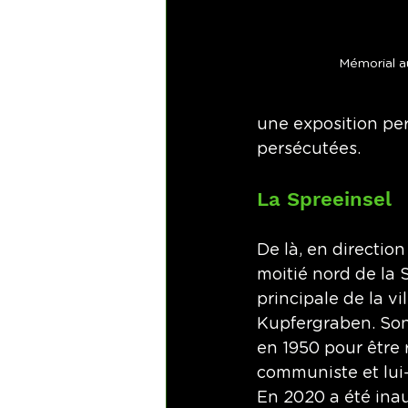
Mémorial au
une exposition pe
persécutées.
La Spreeinsel
De là, en directio
moitié nord de la 
principale de la vi
Kupfergraben. Son 
en 1950 pour être 
communiste et lui
En 2020 a été inau