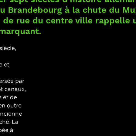
 du Brandebourg à la chute du Mur
de rue du centre ville rappelle 
marquant.
iècle, 
 
e et 
ersée par 
et canaux, 
 et de 
en outre 
ancienne 
che. La 
pée à 