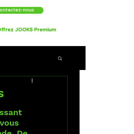
ontactez-nous
ffrez JOOKS Premium
s
assant 
 vous 
nde. De 