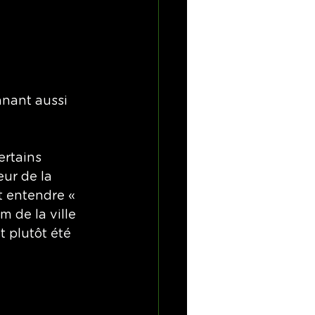
nnant aussi 
ertains 
eur de la 
 entendre « 
m de la ville 
t plutôt été 