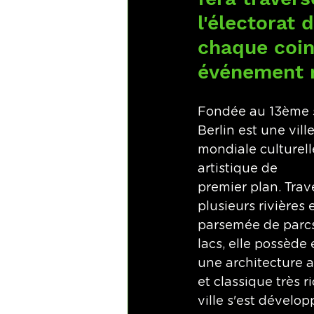
l'électorat
chaque coin 
événement 
Fondée au 13ème s
Berlin est une ville
mondiale culturell
artistique de 
premier plan. Trav
plusieurs rivières 
parsemée de parcs
lacs, elle possède 
une architecture 
et classique très ri
ville s'est dévelop