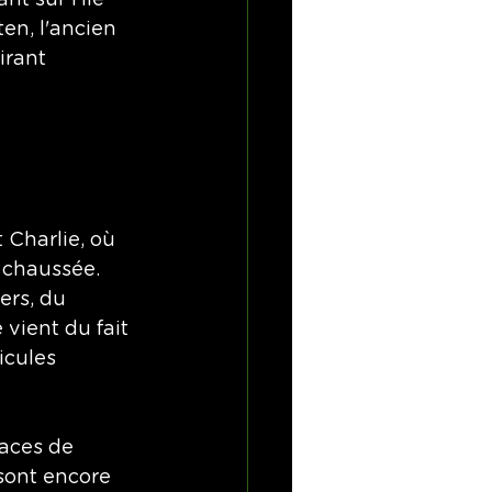
t sur l'île 
en, l'ancien 
irant 
Charlie, où 
a chaussée. 
ers, du 
vient du fait 
icules 
races de 
 sont encore 