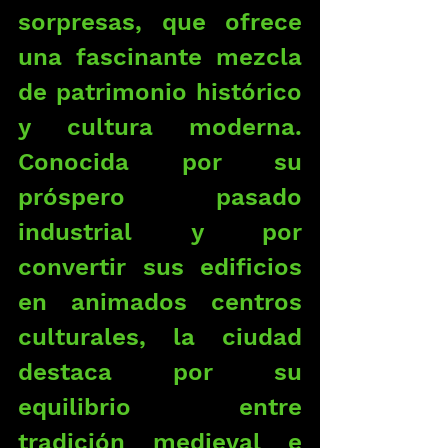
sorpresas, que ofrece 
una fascinante mezcla 
de patrimonio histórico 
y cultura moderna. 
Conocida por su 
próspero pasado 
industrial y por 
convertir sus edificios 
en animados centros 
culturales, la ciudad 
destaca por su 
equilibrio entre 
tradición medieval e 