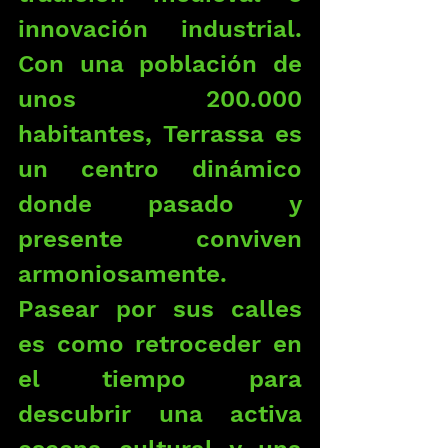
innovación industrial. 
Con una población de 
unos 200.000 
habitantes, Terrassa es 
un centro dinámico 
donde pasado y 
presente conviven 
armoniosamente. 
Pasear por sus calles 
es como retroceder en 
el tiempo para 
descubrir una activa 