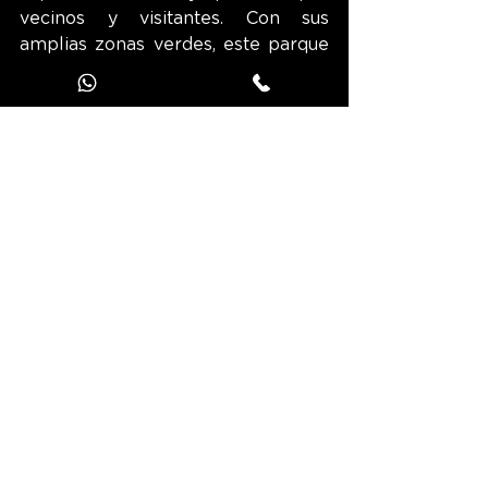
vecinos y visitantes. Con sus 
amplias zonas verdes, este parque 
es un auténtico pulmón para la 
ciudad. Cuenta con varias zonas de 
juegos, una piscina e incluso un 
ferrocarril en miniatura que hace 
las delicias de los más pequeños. 
En los días soleados, es frecuente 
ver a familias haciendo picnic o 
paseando junto a los estanques. El 
parque también se está 
convirtiendo en escenario de actos 
culturales y eventos al aire libre, 
como el Festival de Jazz de 
Terrassa. Este acontecimiento 
anual atrae a músicos de renombre 
internacional y contribuye a la 
reputación de Terrassa como 