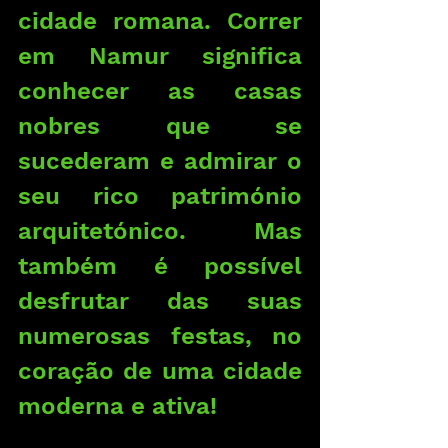
cidade romana. Correr 
em Namur significa 
conhecer as casas 
nobres que se 
sucederam e admirar o 
seu rico património 
arquitetónico. Mas 
também é possível 
desfrutar das suas 
numerosas festas, no 
coração de uma cidade 
moderna e ativa!