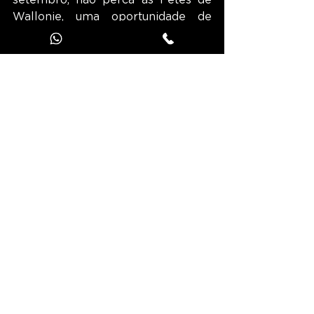
setembro, não perca as Fêtes de 
Wallonie, uma oportunidade de 
ouro para provar o “peket” local, 
um licor de zimbro. Ou o famoso 
Festival Internacional do Cinema 
Francófono (FIFF). No entanto, 
quase todos os meses encontrará 
um grande evento cultural para 
desfrutar no coração da cidade 
belga.
Correr, caminhar ou andar de 
bicicleta com JOOKS, desde a 
Cidadela até à Catedral de Saint-
Aubain!
Encontre todos os percursos da 