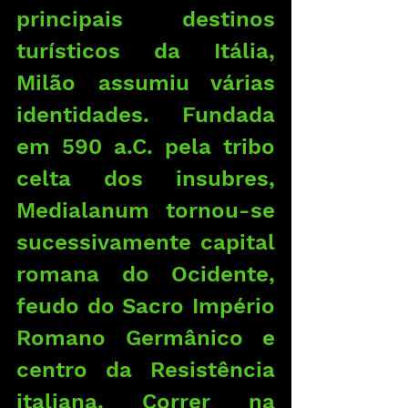
principais destinos 
turísticos da Itália, 
Milão assumiu várias 
identidades. Fundada 
em 590 a.C. pela tribo 
celta dos insubres, 
Medialanum tornou-se 
sucessivamente capital 
romana do Ocidente, 
feudo do Sacro Império 
Romano Germânico e 
centro da Resistência 
italiana. Correr na 