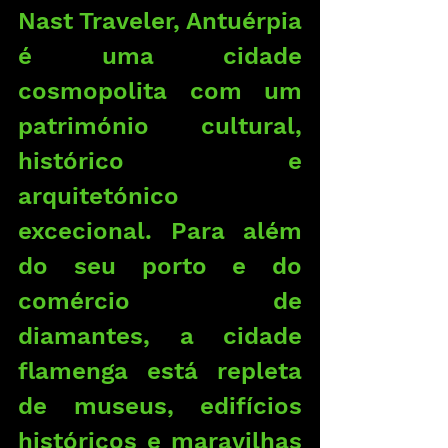
Nast Traveler, Antuérpia 
é uma cidade 
cosmopolita com um 
património cultural, 
histórico e 
arquitetónico 
excecional. Para além 
do seu porto e do 
comércio de 
diamantes, a cidade 
flamenga está repleta 
de museus, edifícios 
históricos e maravilhas 