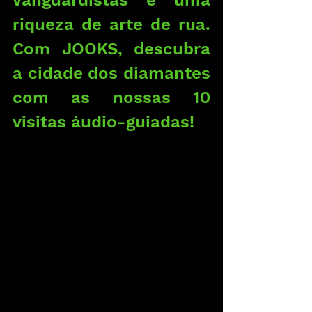
vanguardistas e uma 
riqueza de arte de rua. 
Com JOOKS, descubra 
a cidade dos diamantes 
com as nossas 10 
visitas áudio-guiadas!