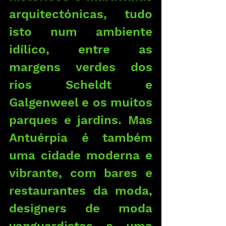
arquitectónicas, tudo 
isto num ambiente 
idílico, entre as 
margens verdes dos 
rios Scheldt e 
Galgenweel e os muitos 
parques e jardins. Mas 
Antuérpia é também 
uma cidade moderna e 
vibrante, com bares e 
restaurantes da moda, 
designers de moda 