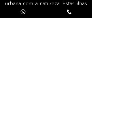
urbana com a natureza. Estas ilhas 
de vegetação no coração da cidade 
oferecem uma pausa bem-vinda da 
agitação urbana de Antuérpia.
Parque de Middelheim
Se está à procura de um pouco de 
ar fresco, porque não tomar uma 
lufada de ar fresco junto à água? O 