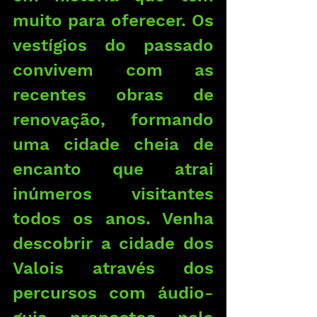
muito para oferecer. Os 
vestígios do passado 
convivem com as 
recentes obras de 
renovação, formando 
uma cidade cheia de 
encanto que atrai 
inúmeros visitantes 
todos os anos. Venha 
descobrir a cidade dos 
Valois através dos 
percursos com áudio-