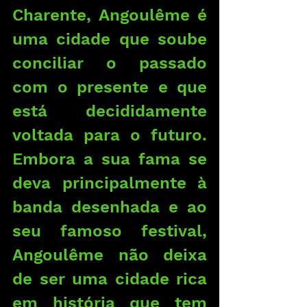
Charente, Angoulême é 
uma cidade que soube 
conciliar o passado 
com o presente e que 
está decididamente 
voltada para o futuro. 
Embora a sua fama se 
deva principalmente à 
banda desenhada e ao 
seu famoso festival, 
Angoulême não deixa 
de ser uma cidade rica 
em história que tem 