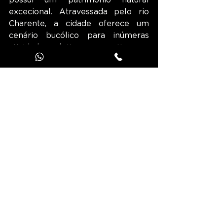
excecional. Atravessada pelo rio 
Charente, a cidade oferece um 
cenário bucólico para inúmeras 
atividades náuticas, recreativas ou 
desportivas, mas também para 
agradáveis passeios, a pé ou de 
bicicleta. O percurso «À beira da 
água» permite-lhe descobrir as 
paisagens rurais das margens do 
rio, seguindo, nomeadamente, o 
antigo caminho de arrasto que foi 
transformado numa via verde.
O seu passeio irá levá-lo também a 
descobrir a Ilha Marquet, uma joia 
natural da cidade, com uma longa 
história. Tendo albergado, 
sucessivamente, hortas 