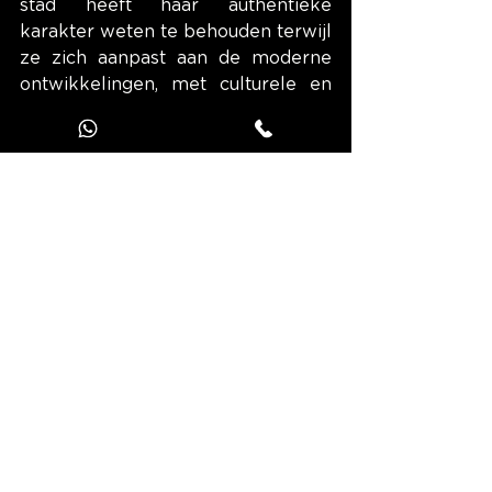
stad heeft haar authentieke 
karakter weten te behouden terwijl 
ze zich aanpast aan de moderne 
ontwikkelingen, met culturele en 
toeristische infrastructuren die 
bezoekers verwelkomen die 
nieuwsgierig zijn naar het rijke 
verleden.
Naast het bebouwde erfgoed 
wordt Valls omringd door 
natuurlijke landschappen die het 
ontdekken meer dan waard zijn. 
De omliggende heuvels bieden 
ideale wandelpaden voor 
natuurliefhebbers, met uitzicht 
over de vruchtbare vlakte van de 
Camp de Tarragona. Deze 
wandelingen bieden ook de 