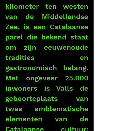
kilometer ten westen 
van de Middellandse 
Zee, is een Catalaanse 
parel die bekend staat 
om zijn eeuwenoude 
tradities en 
gastronomisch belang. 
Met ongeveer 25.000 
inwoners is Valls de 
geboorteplaats van 
twee emblematische 
elementen van de 
Catalaanse cultuur: 