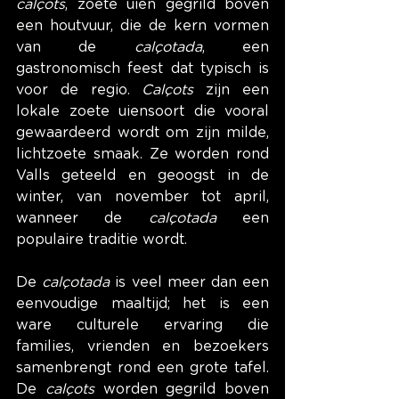
calçots
, zoete uien gegrild boven 
een houtvuur, die de kern vormen 
van de 
calçotada
, een 
gastronomisch feest dat typisch is 
voor de regio. 
Calçots
 zijn een 
lokale zoete uiensoort die vooral 
gewaardeerd wordt om zijn milde, 
lichtzoete smaak. Ze worden rond 
Valls geteeld en geoogst in de 
winter, van november tot april, 
wanneer de 
calçotada
 een 
populaire traditie wordt.
De 
calçotada
 is veel meer dan een 
eenvoudige maaltijd; het is een 
ware culturele ervaring die 
families, vrienden en bezoekers 
samenbrengt rond een grote tafel. 
De 
calçots
 worden gegrild boven 