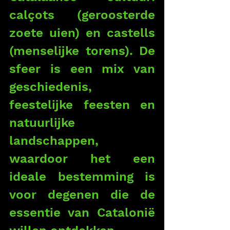
calçots (geroosterde 
zoete uien) en castells 
(menselijke torens). De 
sfeer is een mix van 
geschiedenis, 
feestelijke feesten en 
natuurlijke 
landschappen, 
waardoor het een 
ideale bestemming is 
voor degenen die de 
essentie van Catalonië 