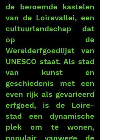
de beroemde kastelen 
van de Loirevallei, een 
cultuurlandschap dat 
op de 
Werelderfgoedlijst van 
UNESCO staat. Als stad 
van kunst en 
geschiedenis met een 
even rijk als gevarieerd 
erfgoed, is de Loire-
stad een dynamische 
plek om te wonen, 
populair vanwege de 