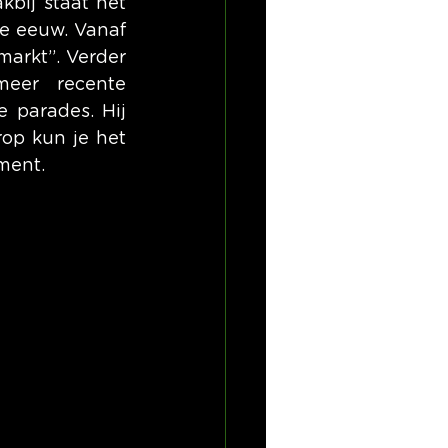
bij staat het 
e eeuw. Vanaf 
arkt”. Verder 
eer recente 
 parades. Hij 
op kun je het 
ment.