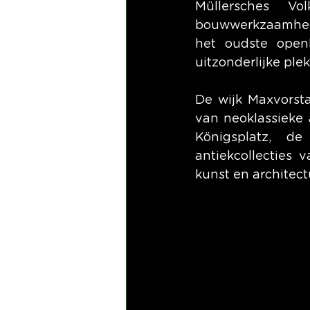
Müllersches V
bouwwerkzaamhede
het oudste open
uitzonderlijke pl
De wijk Maxvorsta
van neoklassieke a
Königsplatz, d
antiekcollecties 
kunst en architect