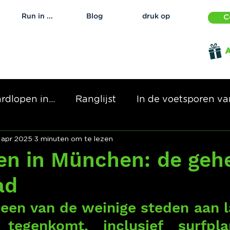
Run in ...
Blog
druk op
C
A
rdlopen in...
Ranglijst
In de voetsporen van
 apr 2025
3 minuten om te lezen
en in München: de geh
ad
een van de weinige steden aan l
 tegenkomt, inclusief surfpl