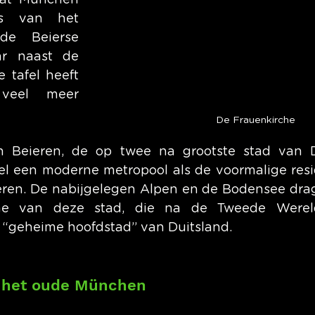
at München 
is van het 
de Beierse 
r naast de 
tafel heeft 
eel meer 
De Frauenkirche
 Beieren, de op twee na grootste stad van D
wel een moderne metropool als de voormalige resi
ren. De nabijgelegen Alpen en de Bodensee drag
me van deze stad, die na de Tweede Wereld
 “geheime hoofdstad” van Duitsland.
n het oude München