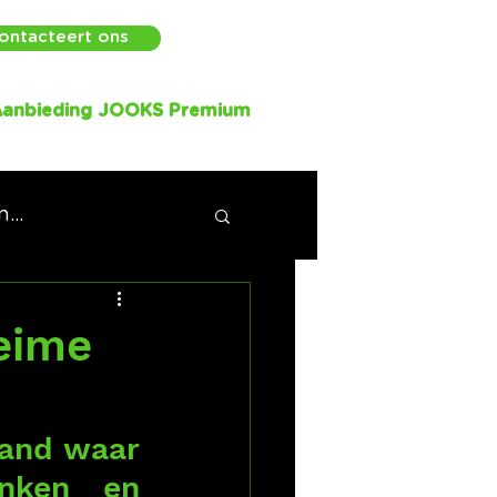
ontacteert ons
anbieding JOOKS Premium
...
eime
and waar 
anken en 