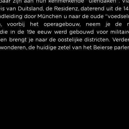
aar zijn aan hun kenmerkende “uiendaken”. Vlak
is van Duitsland, de Residenz, daterend uit de 14
ndleiding door München u naar de oude “voedselm
n, voorbij het operagebouw, neem je de m
 die in de 19e eeuw werd gebouwd voor militaire
en brengt je naar de oostelijke districten. Verder
onderen, de huidige zetel van het Beierse parle