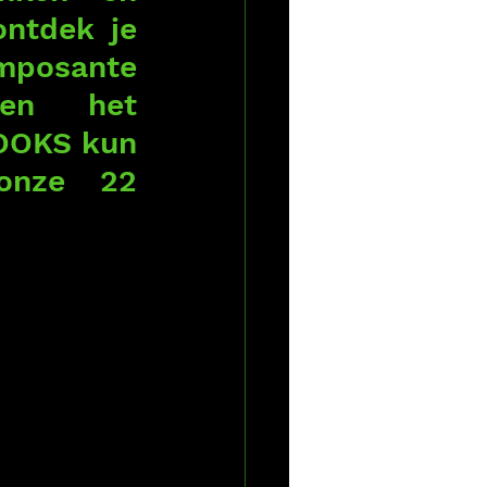
ntdek je 
osante 
en het 
OOKS kun 
nze 22 