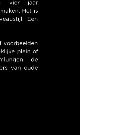
 vier jaar 
aken. Het is 
ustijl. Een 
l voorbeelden 
ijke plein of 
mlungen, de 
bers van oude 