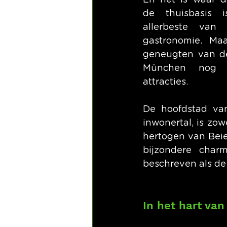
En het is waar d
de thuisbasis 
allerbeste van 
gastronomie. Maa
geneugten van de 
München nog v
attracties.
De hoofdstad van
inwonertal, is zo
hertogen van Beie
bijzondere char
beschreven als de
In het hart va