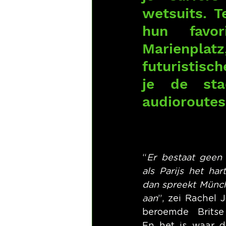
wetsuits. T
hun favor
Marienpl
futuristisc
je de st
audioroutes
“
Er bestaat geen t
als Parijs het hart
dan spreekt Münc
aan
”, zei Rachel 
beroemde Britse j