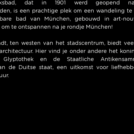
olksbad, dat in 1901 werd geopend na
n, is een prachtige plek om een wandeling te m
bare bad van München, gebouwd in art-nouvea
ek om te ontspannen na je rondje München!
dt, ten westen van het stadscentrum, biedt vee
rchitectuur. Hier vind je onder andere het koninkl
e Glyptothek en de Staatliche Antikensam
van de Duitse staat, een uitkomst voor liefheb
uur.