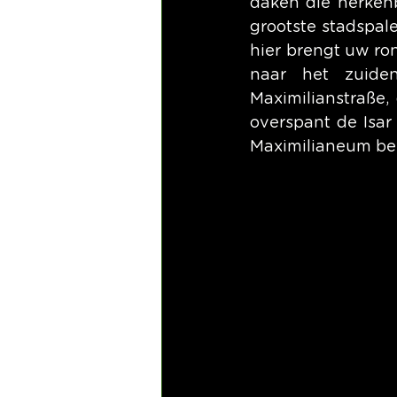
daken die herkenb
grootste stadspale
hier brengt uw ro
naar het zuide
Maximilianstraße,
overspant de Isar 
Maximilianeum bew