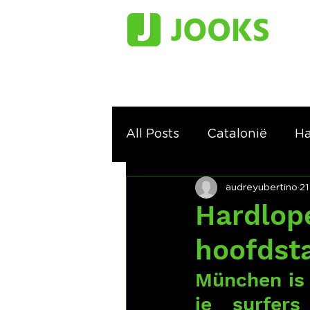
All Posts
Catalonië
Ha
audreyubertino
21
Hardlop
hoofdst
München is 
je surfers