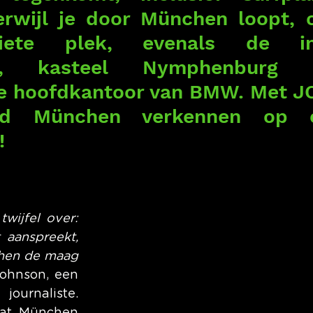
erwijl je door München loopt, o
iete plek, evenals de imp
atz, kasteel Nymphenburg 
he hoofdkantoor van BMW. Met J
ad München verkennen op o
!
wijfel over: 
 aanspreekt, 
hen de maag 
Johnson, een 
ournaliste. 