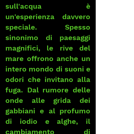
sull'acqua è 
un'esperienza davvero 
speciale. Spesso 
sinonimo di paesaggi 
magnifici, le rive del 
mare offrono anche un 
intero mondo di suoni e 
odori che invitano alla 
fuga. Dal rumore delle 
onde alle grida dei 
gabbiani e al profumo 
di iodio e alghe, il 
cambiamento di 