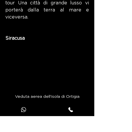
tour Una città di grande lusso vi 
porterà dalla terra al mare e 
viceversa.
Siracusa
Veduta aerea dell'isola di Ortigia
Una delle più antiche città del 
Mediterraneo, Siracusa affascina 
con le sue strade acciottolate, i 
palazzi barocchi e le chiese ardite. 