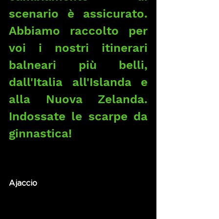
scenario è assicurato. 
Abbiamo raccolto per 
voi i nostri itinerari 
balneari più belli, 
dall'Italia all'Islanda e 
alla Nuova Zelanda. 
Indossate le scarpe da 
ginnastica!
Ajaccio