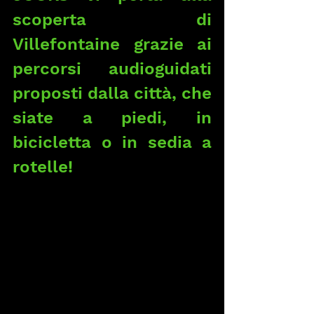
scoperta di 
Villefontaine grazie ai 
percorsi audioguidati 
proposti dalla città, che 
siate a piedi, in 
bicicletta o in sedia a 
rotelle!