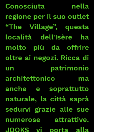
Conosciuta nella 
regione per il suo outlet 
“The Village”, questa 
località dell'Isère ha 
molto più da offrire 
oltre ai negozi. Ricca di 
un patrimonio 
architettonico ma 
anche e soprattutto 
naturale, la città saprà 
sedurvi grazie alle sue 
numerose attrattive. 
JOOKS vi porta alla 