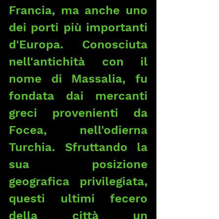
Francia, ma anche uno 
dei porti più importanti 
d'Europa. Conosciuta 
nell'antichità con il 
nome di Massalia, fu 
fondata dai mercanti 
greci provenienti da 
Focea, nell'odierna 
Turchia. Sfruttando la 
sua posizione 
geografica privilegiata, 
questi ultimi fecero 
della città un 