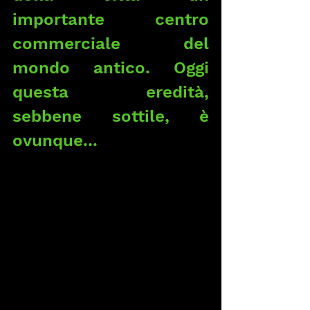
importante centro 
commerciale del 
mondo antico. Oggi 
questa eredità, 
sebbene sottile, è 
ovunque...