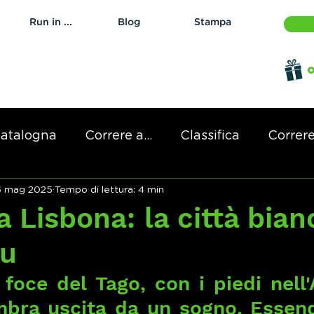
Run in ...
Blog
Stampa
o
atalogna
Correre a...
Classifica
Correre 
6 mag 2025
Tempo di lettura: 4 min
a Lisbona: la città bian
lu
 foce del Tago, con i piedi nell'A
bra uscita da un sogno. Essendo