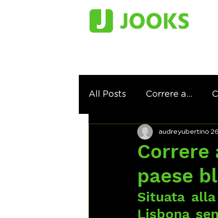
All Posts
Correre a...
C
audreyubertino
2
Correre 
paese b
Situata alla
Lisbona sem