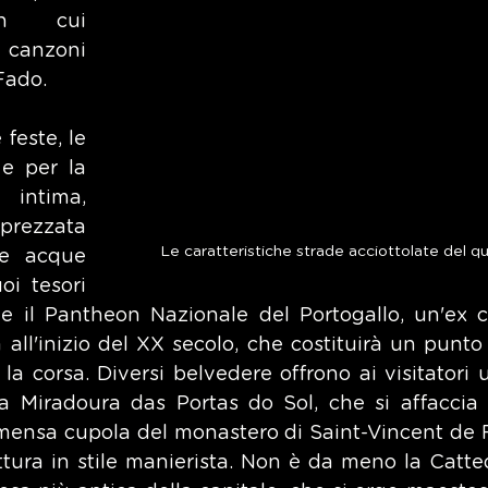
n cui 
anzoni 
Fado.
feste, le 
e per la 
intima, 
rezzata 
Le caratteristiche strade acciottolate del q
e acque 
oi tesori 
me il Pantheon Nazionale del Portogallo, un'ex c
 all'inizio del XX secolo, che costituirà un punto 
la corsa. Diversi belvedere offrono ai visitatori u
 la Miradoura das Portas do Sol, che si affaccia su
mmensa cupola del monastero di Saint-Vincent de F
ttura in stile manierista. Non è da meno la Catted