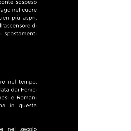
ponte sospeso 
Tago nel cuore 
eri più aspri. 
l'ascensore di 
li spostamenti 
ro nel tempo, 
ata dai Fenici 
nesi e Romani 
ma in questa 
e nel secolo 