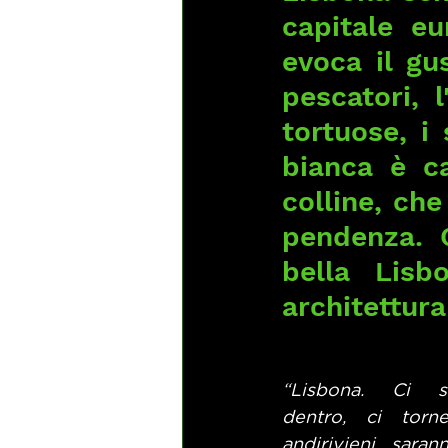
capitale eu
evoca il gu
pescatori, 
tortuose, i 
bianca è ca
colline, che
pendenza. Ci
bella Lisb
architettura
“Lisbona. Ci sp
dentro, ci torne
andirivieni saran