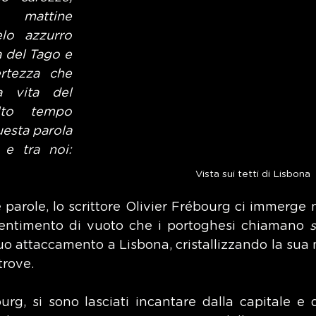
e mattine 
elo azzurro 
a del Tago e 
ertezza che 
 vita del 
to tempo 
esta parola 
e tra noi: 
Vista sui tetti di Lisbona
arole, lo scrittore Olivier Frébourg ci immerge ne
sentimento di vuoto che i portoghesi chiamano 
uo attaccamento a Lisbona, cristallizzando la sua m
trove.
rg, si sono lasciati incantare dalla capitale e da