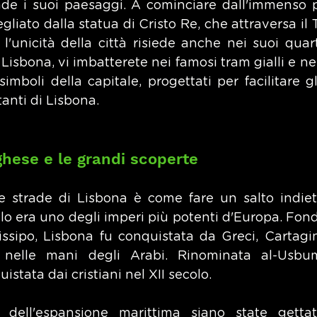
de i suoi paesaggi. A cominciare dall'immenso 
egliato dalla statua di Cristo Re, che attraversa il 
l'unicità della città risiede anche nei suoi quarti
isbona, vi imbatterete nei famosi tram gialli e nel
simboli della capitale, progettati per facilitare g
itanti di Lisbona.
ghese e le grandi scoperte
e strade di Lisbona è come fare un salto indiet
lo era uno degli imperi più potenti d'Europa. Fond
issipo, Lisbona fu conquistata da Greci, Cartagi
 nelle mani degli Arabi. Rinominata al-Usbu
istata dai cristiani nel XII secolo.
dell'espansione marittima siano state gettat