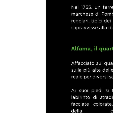
Nel 1755, un terr
marchese di Pombal
regolari, tipici de
sopravvisse alla di
Alfama, il quar
Affacciato sul quar
sulla più alta dell
reale per diversi se
Ai suoi piedi si 
labirinto di strad
facciate colorate,
della conq