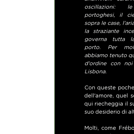
oscillazioni: l
portoghesi, il ci
sopra le case, l'ari
la straziante inc
governa tutta la
porto. Per mol
abbiamo tenuto qu
d'ordine con noi 
Lisbona.
Con queste poche p
dell'amore, quel 
qui riecheggia il s
suo desiderio di al
Molti, come Frébou