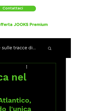
Contattaci
fferta JOOKS Premium
sulle tracce di...
ca nel
tlantico, 
 l'unica 