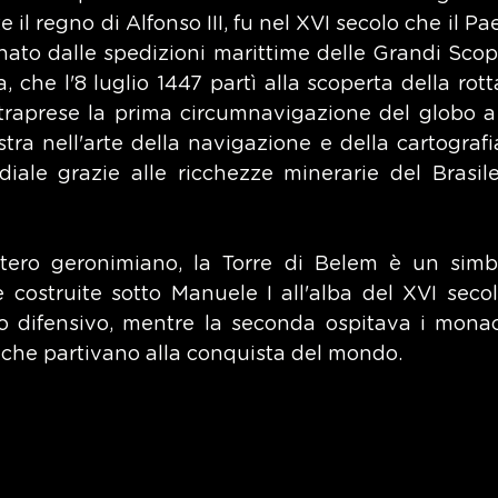
 il regno di Alfonso III, fu nel XVI secolo che il Pae
nato dalle spedizioni marittime delle Grandi Scope
he l'8 luglio 1447 partì alla scoperta della rotta 
traprese la prima circumnavigazione del globo a 
a nell'arte della navigazione e della cartografia
ale grazie alle ricchezze minerarie del Brasile
tero geronimiano, la Torre di Belem è un simbo
costruite sotto Manuele I all'alba del XVI secolo
 difensivo, mentre la seconda ospitava i monaci 
i che partivano alla conquista del mondo.