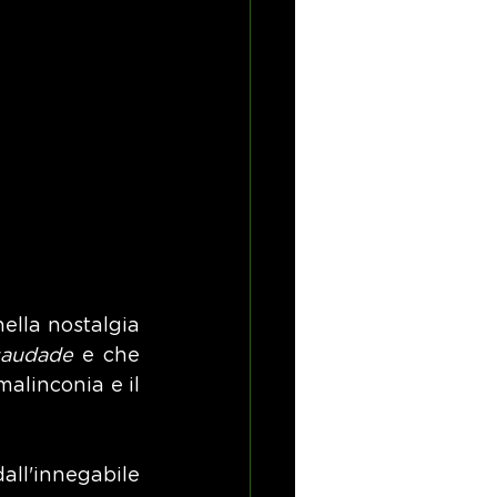
lla nostalgia 
saudade
 e che 
alinconia e il 
ll'innegabile 