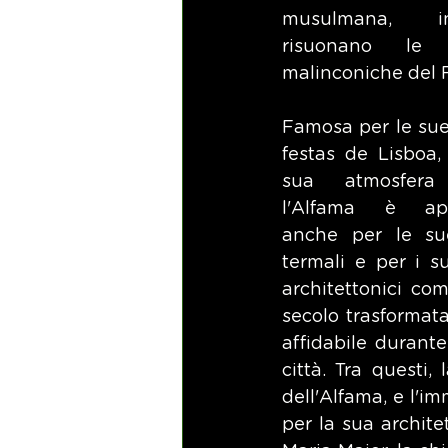
musulmana, i
risuonano le c
malinconiche del 
Famosa per le sue 
festas de Lisboa, 
sua atmosfera 
l'Alfama è app
anche per le su
termali e per i su
architettonici co
secolo trasformata
affidabile durante 
città. Tra questi,
dell'Alfama, e l'i
per la sua archite