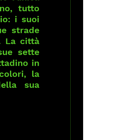
o, tutto 
o: i suoi 
e strade 
 La città 
ue sette 
tadino in 
olori, la 
ella sua 