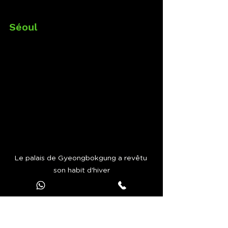
Séoul
Le palais de Gyeongbokgung a revêtu 
son habit d'hiver
L’hiver est réputé pour sa rudesse 
au pays du matin calme. Pourtant, 
c’est une saison qui n’a rien à envier 
aux autres. L’agitation habituelle de 