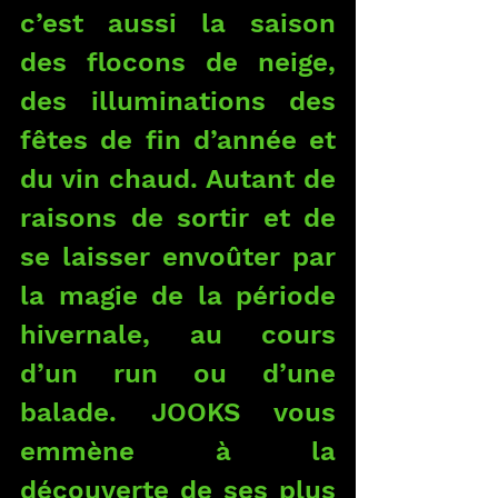
c’est aussi la saison 
des flocons de neige, 
des illuminations des 
fêtes de fin d’année et 
du vin chaud. Autant de 
raisons de sortir et de 
se laisser envoûter par 
la magie de la période 
hivernale, au cours 
d’un run ou d’une 
balade. JOOKS vous 
emmène à la 
découverte de ses plus 