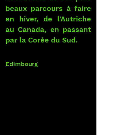
beaux parcours à faire 
en hiver, de l'Autriche 
au Canada, en passant 
par la Corée du Sud.
Edimbourg