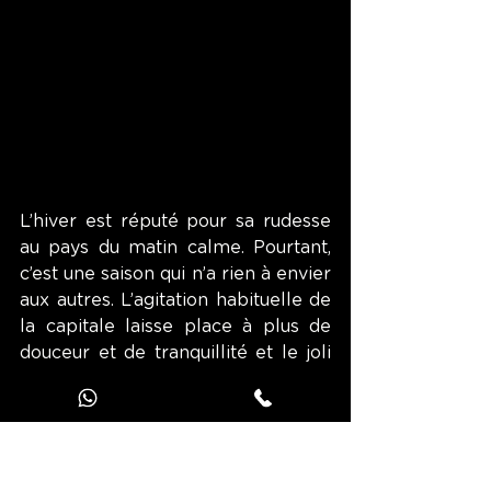
L’hiver est réputé pour sa rudesse 
au pays du matin calme. Pourtant, 
c’est une saison qui n’a rien à envier 
aux autres. L’agitation habituelle de 
la capitale laisse place à plus de 
douceur et de tranquillité et le joli 
manteau blanc qui recouvre les 
palais et les temples offre des 
paysages féériques. Laissez-vous 
guider à travers les rues de la 
capitale coréenne avec notre 