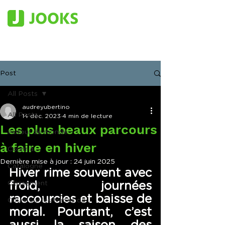
Post
All Posts
audreyubertino
All Posts
14 déc. 2023
4 min de lecture
Les plus beaux parcours
Autour du monde
à faire en hiver
Courir à...
Dernière mise à jour :
24 juin 2025
Catalogne
Hiver rime souvent avec 
Classement
froid, journées 
raccourcies et baisse de 
Courir sur les traces de...
moral. Pourtant, c’est 