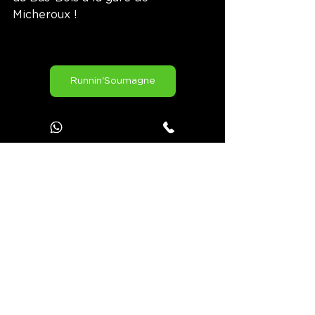
Micheroux !
Runnin'Soumagne
Soumagne
Courir à Soumagne
Hevre
Mine
Jooks
Courir à...
Voir tout