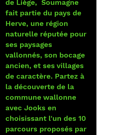
de Liège,  Soumagne 
fait partie du pays de 
Herve, une région 
naturelle réputée pour 
ses paysages 
vallonnés, son bocage 
ancien, et ses villages 
de caractère. Partez à 
la découverte de la 
commune wallonne 
avec Jooks en 
choisissant l'un des 10 
parcours proposés par 