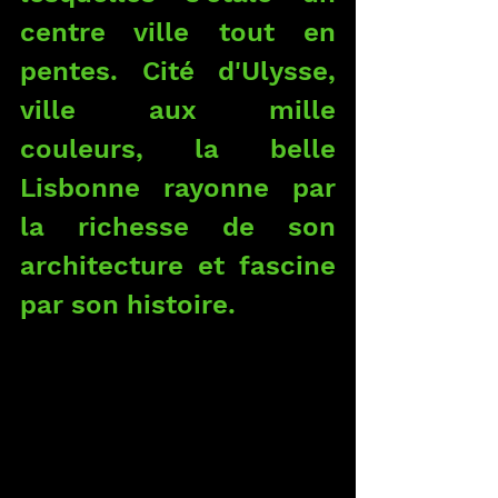
centre ville tout en 
pentes. Cité d'Ulysse, 
ville aux mille 
couleurs, la belle 
Lisbonne rayonne par 
la richesse de son 
architecture et fascine 
par son histoire.