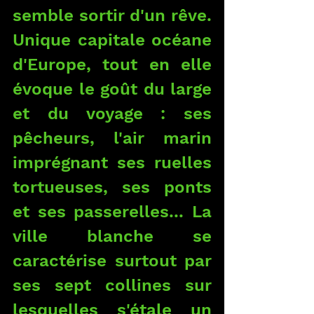
semble sortir d'un rêve. 
Unique capitale océane 
d'Europe, tout en elle 
évoque le goût du large 
et du voyage : ses 
pêcheurs, l'air marin 
imprégnant ses ruelles 
tortueuses, ses ponts 
et ses passerelles... La 
ville blanche se 
caractérise surtout par 
ses sept collines sur 
lesquelles s'étale un 