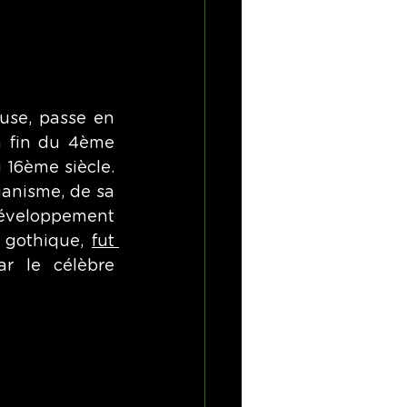
use, passe en 
a fin du 4ème 
 16ème siècle. 
anisme, de sa 
développement 
e gothique, 
fut 
r le célèbre 