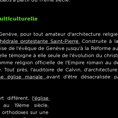
 bâtis à partir du 17ème siècle. 
lticulturelle
Genève, pour tout amateur d'architecture religie
hédrale protestante Saint-Pierre
.
 Construite à l
'église de l'évêque de Genève jusqu'à la Réforme au
le témoigne à elle seule de l'évolution du christi
mme religion officielle de l'Empire romain au 
 Tout près, l'auditoire de Calvin, d'architectur
ne église mariale 
avant d'être désacralisée pa
t différent, 
l'église 
 au 19ème siècle, 
es orthodoxes sur une 