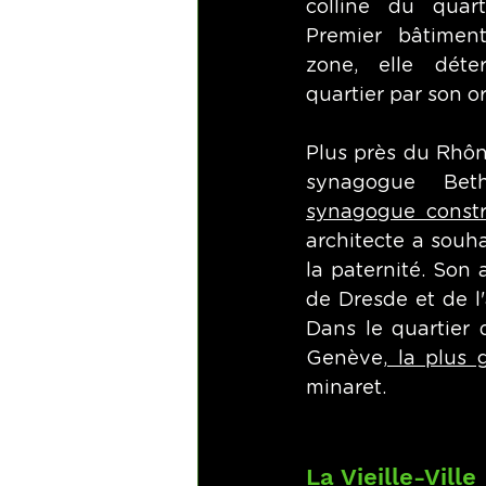
colline du quart
Premier bâtiment
zone, elle déte
quartier par son or
Plus près du Rhône
synagogue Beth
synagogue constr
architecte a souha
la paternité. Son
de Dresde et de l
Dans le quartier
Genève,
 la plus
minaret. 
La Vieille-Ville 