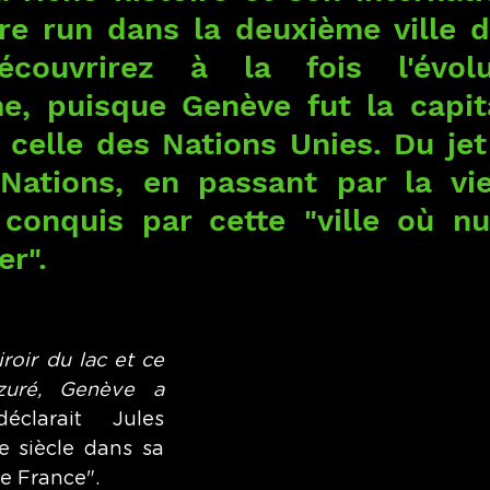
re run dans la deuxième ville de
écouvrirez à la fois l'évolu
me, puisque Genève fut la capita
 celle des Nations Unies. Du jet
Nations, en passant par la vieil
 conquis par cette "ville où n
er".
oir du lac et ce 
azuré, Genève a 
éclarait Jules 
 siècle dans sa 
e France".  