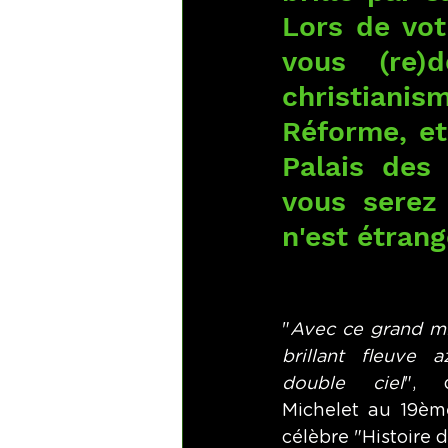
Lors de vot
vous (re)d
christianis
Réforme, et
Palais des 
vous serez
n'est étrang
"
Avec ce grand mir
brillant fleuve 
double ciel
", d
Michelet au 19ème
célèbre "Histoire d