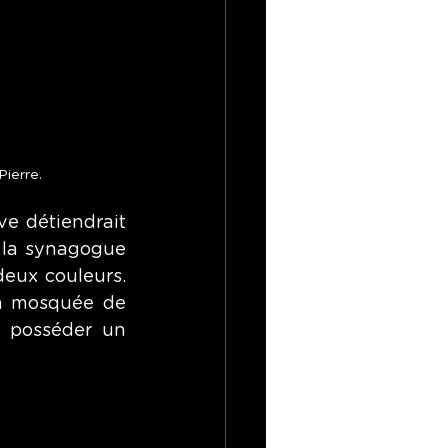
Pierre.
ve détiendrait 
 la synagogue 
eux couleurs. 
a mosquée de 
à posséder un 