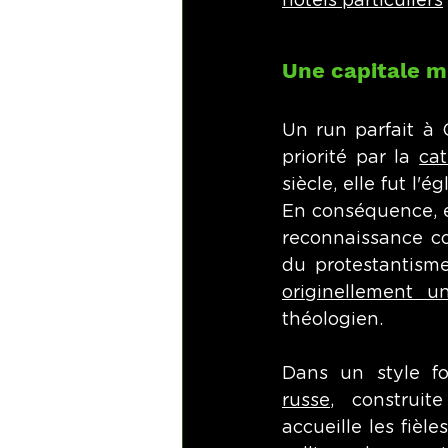
hôtels particuliers
Une capitale mu
Un run parfait à 
priorité par la 
cat
siècle, elle fut l
En conséquence, el
reconnaissance co
du protestantisme.
originellement u
théologien. 
Dans un style for
russe
,
 construite
accueille les fièl