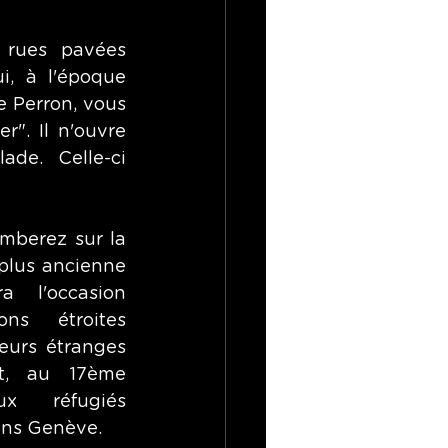
 rues pavées 
, à l'époque 
 Perron, vous 
". Il n'ouvre 
de. Celle-ci 
mberez sur la 
plus ancienne 
 l'occasion 
ns étroites 
leurs étranges 
et, au 17ème 
x réfugiés 
ans Genève. 