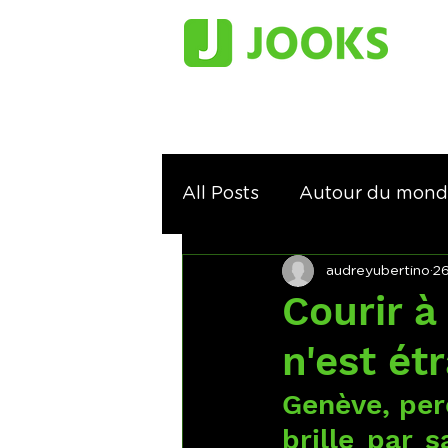
All Posts
Autour du mon
audreyubertino
2
Courir sur les traces de...
Courir à
n'est ét
Genève, per
brille par s