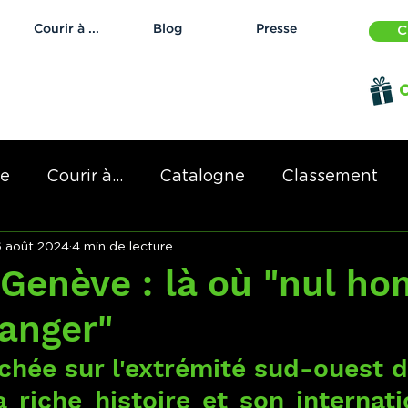
Courir à ...
Blog
Presse
C
O
de
Courir à...
Catalogne
Classement
6 août 2024
4 min de lecture
 Genève : là où "nul h
ranger"
chée sur l'extrémité sud-ouest d
a riche histoire et son internati