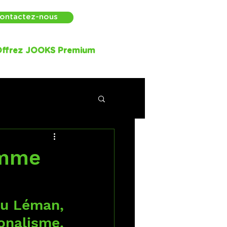
ontactez-nous
ffrez JOOKS Premium
omme
u Léman, 
onalisme. 