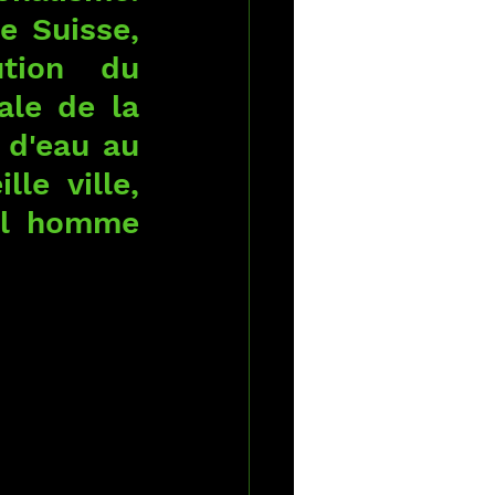
 Suisse, 
tion du 
le de la 
 d'eau au 
le ville, 
ul homme 