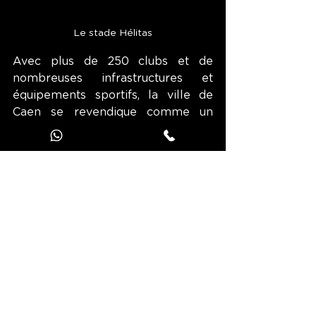
Le stade Hélitas
Avec plus de 250 clubs et de 
nombreuses infrastructures et 
équipements sportifs, la ville de 
Caen se revendique comme un 
territoire de sport. Grâce à la 
présence de plusieurs clubs de 
haut niveau, dont le Stade 
Malherbe de Caen, et l’organisation 
d’évènements sportifs 
internationaux, la cité normande 
bénéficie d’un rayonnement 
national, voire international.
C’est sans nul doute la raison pour 
laquelle Caen a été labellisée 
« 
Terre de Jeux 2024 »
 pour les Jeux 