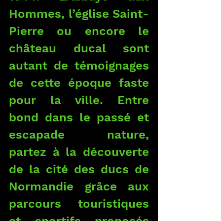
Hommes, l’église Saint-
Pierre ou encore le 
château ducal sont 
autant de témoignages 
de cette époque faste 
pour la ville. Entre 
bond dans le passé et 
escapade nature, 
partez à la découverte 
de la cité des ducs de 
Normandie grâce aux 
parcours touristiques 