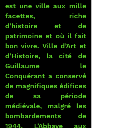
est une ville aux mille 
facettes, riche 
d’histoire et de 
patrimoine et où il fait 
bon vivre. Ville d’Art et 
d’Histoire, la cité de 
Guillaume le 
Conquérant a conservé 
de magnifiques édifices 
de sa période 
médiévale, malgré les 
bombardements de 
1944. L’Abbaye aux 