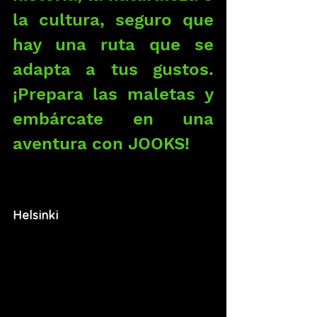
la cultura, seguro que 
hay una ruta que se 
adapta a tus gustos. 
¡Prepara las maletas y 
embárcate en una 
aventura con JOOKS!
Helsinki