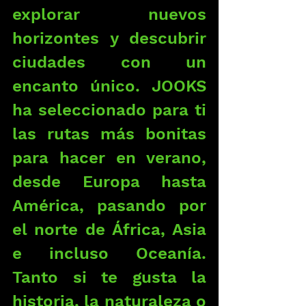
explorar nuevos 
horizontes y descubrir 
ciudades con un 
encanto único. JOOKS 
ha seleccionado para ti 
las rutas más bonitas 
para hacer en verano, 
desde Europa hasta 
América, pasando por 
el norte de África, Asia 
e incluso Oceanía. 
Tanto si te gusta la 
historia, la naturaleza o 