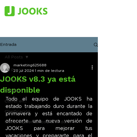
Entrada
All Posts
marketing625688
All Posts
23 jul 2024
1 min de lectura
JOOKS v8.3 ya está
Correr en...
disponible
Cataluña
Todo el equipo de JOOKS ha 
Correr en...
estado trabajando duro durante la 
Clasificación
primavera y está encantado de 
ofrecerte una nueva versión de 
Correr siguiendo los pasos de...
JOOKS para mejorar tus 
vacaciones y prepararte para el 