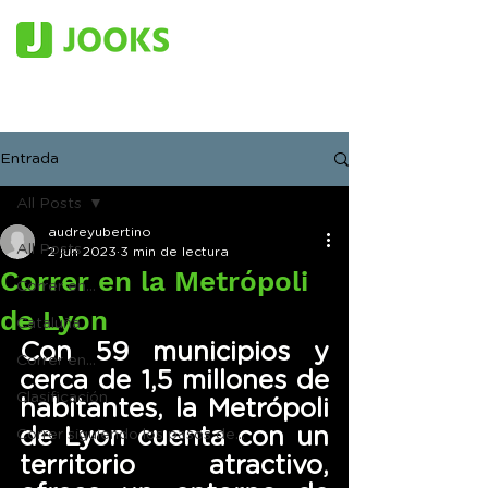
Entrada
All Posts
audreyubertino
All Posts
2 jun 2023
3 min de lectura
Correr en la Metrópoli
Correr en...
de Lyon
Cataluña
Con 59 municipios y 
Correr en...
cerca de 1,5 millones de 
Clasificación
habitantes, la Metrópoli 
de Lyon cuenta con un 
Correr siguiendo los pasos de...
territorio atractivo, 