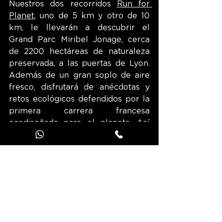
Nuestros dos recorridos 
Run for 
Planet
, uno de 5 km y otro de 10 
km, le llevarán a descubrir el 
Grand Parc Miribel Jonage, cerca 
de 2200 hectáreas de naturaleza 
preservada, a las puertas de Lyon. 
Además de un gran soplo de aire 
fresco, disfrutará de anécdotas y 
retos ecológicos defendidos por la 
primera carrera francesa 
ecodiseñada para el planeta. Así 
que, ¡en sus marcas, listos, pasen a 
la acción!
¡Encuentre todas los recorridos de 
la Metrópoli de Lyon y más de 1300 
en la aplicación JOOKS!