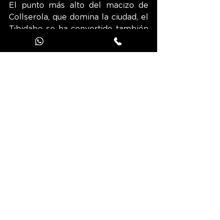
El punto más alto del macizo de 
Collserola, que domina la ciudad, el 
Tibidabo se ha convertido también 
en uno de los puntos turísticos de 
Barcelona. Aquí se encuentran el 
templo expiatorio del Sagrat Cor y 
el observatorio astronómico Fabra. 
El Castell de Montjuïc domina la 
ciudad desde lo alto de su colina, y 
bajo él se puede ver la sede 
olímpica de 1992. También está el 
recinto de la Exposición Universal 
de 1929, donde se alza la Font 
màgica, con sus espectáculos de 
agua, luz y sonido que atraen a 
muchos turistas por las noches.
Corre, camina o pedalea con 