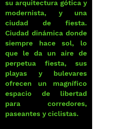
su arquitectura gótica y 
modernista, y una 
ciudad de fiesta. 
Ciudad dinámica donde 
siempre hace sol, lo 
que le da un aire de 
perpetua fiesta, sus 
playas y bulevares 
ofrecen un magnífico 
espacio de libertad 
para corredores, 
paseantes y ciclistas.