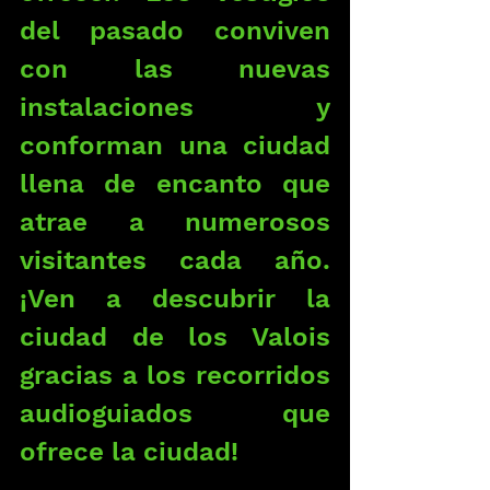
del pasado conviven 
con las nuevas 
instalaciones y 
conforman una ciudad 
llena de encanto que 
atrae a numerosos 
visitantes cada año. 
¡Ven a descubrir la 
ciudad de los Valois 
gracias a los recorridos 
audioguiados que 
ofrece la ciudad!