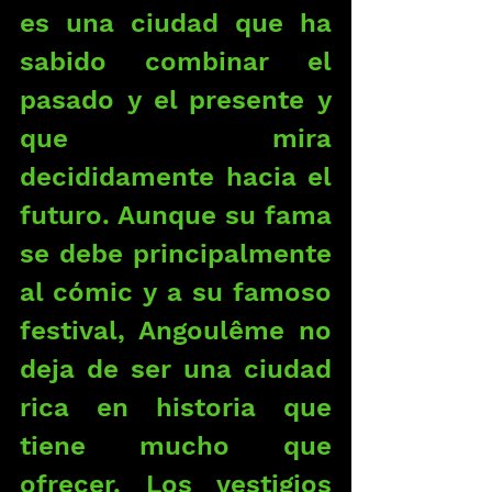
es una ciudad que ha 
sabido combinar el 
pasado y el presente y 
que mira 
decididamente hacia el 
futuro. Aunque su fama 
se debe principalmente 
al cómic y a su famoso 
festival, Angoulême no 
deja de ser una ciudad 
rica en historia que 
tiene mucho que 
ofrecer. Los vestigios 