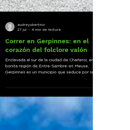
audreyubertino
27 jul
4 min de lectura
Correr en Gerpinnes: en el
corazón del folclore valón
Enclavada al sur de la ciudad de Charleroi, en la
bonita región de Entre-Sambre-et-Meuse,
Gerpinnes es un municipio que seduce por su
autenticidad y su encanto rural. Con sus
pueblos bien conservados, sus paisajes
ondulados y sus tradiciones seculares, esta
localidad valona es una auténtica invitación a
viajar en el tiempo y a disfrutar de la
naturaleza. Visitar Gerpinnes es sumergirse en
la esencia misma del folclore de la región,