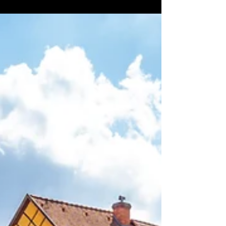
Situada en la costa este de la isla de La
Reunión, Saint-André es un destino que
combina tradiciones criollas, paisajes verdes y
un rico patrimonio cultural. Conocida por sus
interminables campos de caña de azúcar y su
ambiente acogedor, esta localidad ofrece un
auténtico viaje por el alma de La Reunión. Con
su clima tropical, sus habitantes acogedores y
sus numerosos lugares por descubrir, Saint-
André es una parada obligatoria para todos
aquellos que deseen explorar una face