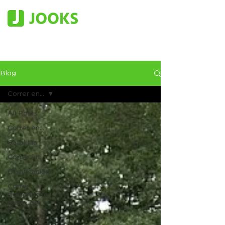
Blog
Correr en...
All Posts
Correr en...
Cataluña
Correr en...
Clasificación
Correr
siguiendo los
pasos de...