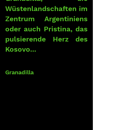
Wüstenlandschaften im 
Zentrum Argentiniens 
oder auch Pristina, das 
pulsierende Herz des 
Kosovo...
Granadilla