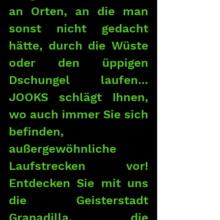
an Orten, an die man 
sonst nicht gedacht 
hätte, durch die Wüste 
oder den üppigen 
Dschungel laufen... 
JOOKS schlägt Ihnen, 
wo auch immer Sie sich 
befinden, 
außergewöhnliche 
Laufstrecken vor! 
Entdecken Sie mit uns 
die Geisterstadt 
Granadilla, die 