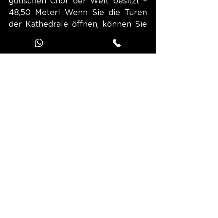
gotischen Chor der Welt besitzt – 
48,50 Meter! Wenn Sie die Türen 
der Kathedrale öffnen, können Sie 
ein Meisterwerk des 19. 
Jahrhunderts von Auguste-Lucien 
Vérité bewundern: seine herrliche 
astronomische Uhr.
Auf Ihrem Weg, unweit der 
Altstadt, erhebt sich ein 
mittelalterliches Krankenhaus, das 
unter seinen französischen 
Pendants nahezu einzigartig ist. Sie 
kommen dabei an der ehemaligen 
Leprakolonie „Maladrerie Saint-
Lazare“ vorbei, die im 12. 
Jahrhundert erbaut wurde. 
Beauvais ist reich an 
jahrhundertealten 