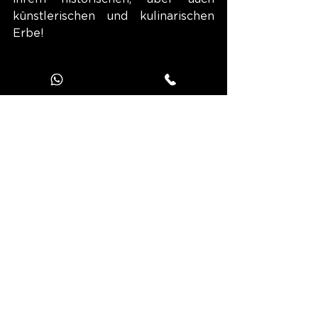
künstlerischen und kulinarischen 
Erbe!
In der Stadt des berühmten Street-
Artists Mifamosa und des Herrn 
Katze sind Orléans und seine 
Straßen mit temporären 
Kunstwerken übersät, die das 
Stadtmobiliar veredeln.
Erholung, Entspannung, Bummeln - 
all diese Aktivitäten regen den 
Appetit an! Zum Glück für Sie ist 
die Stadt in Sachen Gastronomie 
ihrem Ruf gerecht geworden. Käse, 
Schnaps, Bier, Essig oder auch 
Makronen mit Früchten - die 
Region hat zahlreiche Spezialitäten 