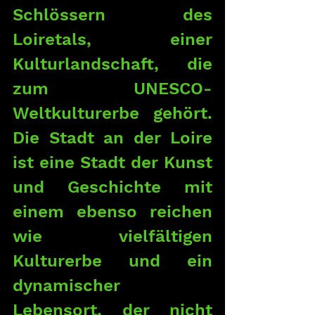
Schlössern des 
Loiretals, einer 
Kulturlandschaft, die 
zum UNESCO-
Weltkulturerbe gehört. 
Die Stadt an der Loire 
ist eine Stadt der Kunst 
und Geschichte mit 
einem ebenso reichen 
wie vielfältigen 
Kulturerbe und ein 
dynamischer 
Lebensort, der nicht 