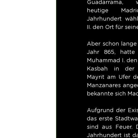
Guadarrama, 
heutige Madrid
Jahrhundert wählt
II. den Ort für sein
Aber schon lange v
Jahr 865, hatte 
Muhammad I. den 
Kasbah in der O
Mayrit am Ufer de
Manzanares angeord
bekannte sich Mad
Aufgrund der Exis
das erste Stadtw
sind aus Feuer. 
Jahrhundert ist d