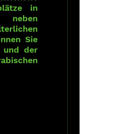
ätze in 
 neben 
erlichen 
nnen Sie 
 und der 
rabischen 