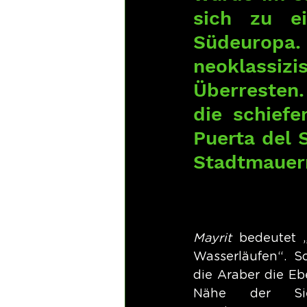
sich zu ei
Südeurop
neoklassiz
Überresten.
die schief
Puerta del 
Stadtmauer
Mayrit
 bedeutet „
Wasserläufen“. S
die Araber die Ebe
Nähe der Sie