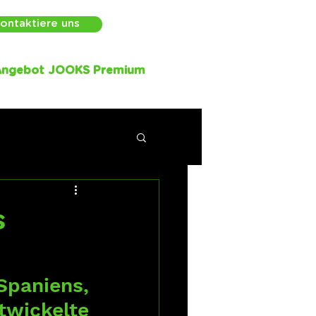
ontaktiere uns
Angebot JOOKS Premium
s
paniens, 
wickelte 