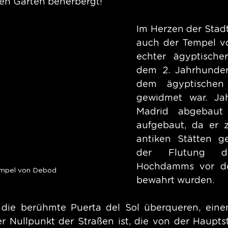
hen Garten beherbergt!
Im Herzen der Stadt 
auch der Tempel vo
echter ägyptische
dem 2. Jahrhundert
dem ägyptischen
gewidmet war. Jah
Madrid abgebaut
aufgebaut, da er z
antiken Stätten ge
der Flutung d
Hochdamms vor der
mpel von Debod
bewahrt wurden.
die berühmte Puerta del Sol überqueren, einen 
er Nullpunkt der Straßen ist, die von der Haupts