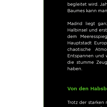
begleitet wird. J
Baumes kann man 
Madrid liegt gan
Halbinsel und ers
dem Meeresspiege
Hauptstadt Europ
chaotische Atm
Entspannen und w
die stumme Zeuge
haben.
Von den Habsb
Trotz der starken 