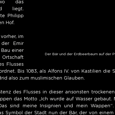
wo das 
 liegt. 
e Philipp 
en Hof.
orher, im 
der Emir 
Bau einer 
Der Bär und der Erdbeerbaum auf der Pu
rtschaft 
s Flusses 
net. Bis 1083, als Alfons IV. von Kastilien die St
rid also zum muslimischen Glauben.
tenz des Flusses in dieser ansonsten trockenen
appen das Motto „Ich wurde auf Wasser gebaut. 
Das sind meine Insignien und mein Wappen“. 
as Symbol der Stadt nun der Bär, der von einem