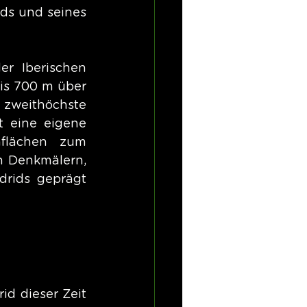
ds und seines 
r Iberischen 
is 700 m über 
zweithöchste 
 eine eigene 
flächen zum 
 Denkmälern, 
rids geprägt 
d dieser Zeit 