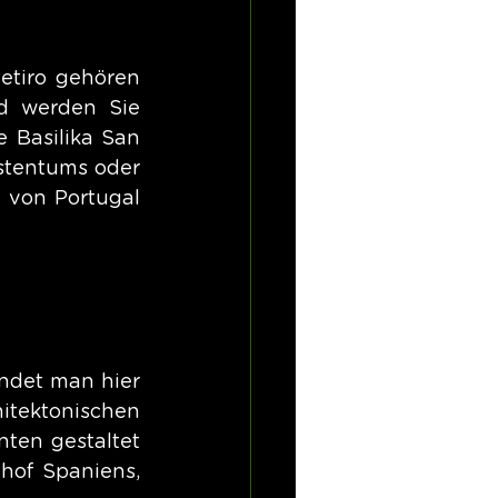
etiro gehören 
d werden Sie 
Basilika San 
stentums oder 
 von Portugal 
ndet man hier 
ektonischen 
ten gestaltet 
of Spaniens, 