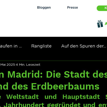
Bloggen
Presse
K
aufen in ...
Rangliste
Auf den Spuren der...
 Mai 2025
4 Min. Lesezeit
n Madrid: Die Stadt de
nd des Erdbeerbaums
e Weltstadt und Hauptstadt S
 Jahrhundert gegründet und ent