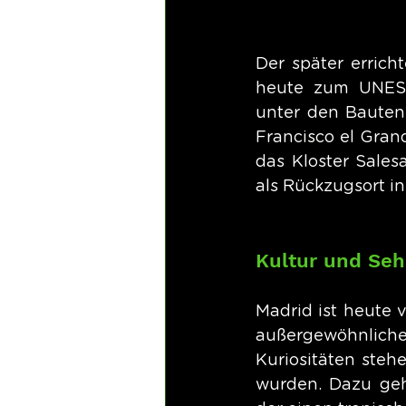
Der später errich
heute zum UNESC
unter den Bauten 
Francisco el Gran
das Kloster Sales
als Rückzugsort in
Kultur und Seh
Madrid ist heute v
außergewöhnlich
Kuriositäten steh
wurden. Dazu geh