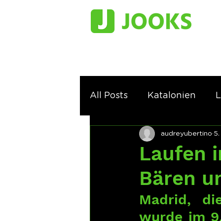
All Posts
Katalonien
L
audreyubertino
5.
Laufen i
Bären u
Madrid, di
wurde im 9.