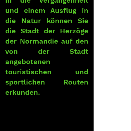
in die Vergangenheit 
und einem Ausflug in 
die Natur können Sie 
die Stadt der Herzöge 
der Normandie auf den 
von der Stadt 
angebotenen 
touristischen und 
sportlichen Routen 
erkunden.