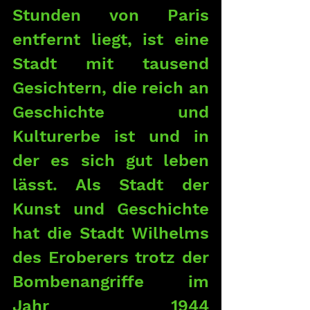
Stunden von Paris 
entfernt liegt, ist eine 
Stadt mit tausend 
Gesichtern, die reich an 
Geschichte und 
Kulturerbe ist und in 
der es sich gut leben 
lässt. Als Stadt der 
Kunst und Geschichte 
hat die Stadt Wilhelms 
des Eroberers trotz der 
Bombenangriffe im 
Jahr 1944 