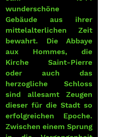
wunderschöne 
Gebäude aus ihrer 
mittelalterlichen Zeit 
bewahrt. Die Abbaye 
aux Hommes, die 
Kirche Saint-Pierre 
oder auch das 
herzogliche Schloss 
sind allesamt Zeugen 
dieser für die Stadt so 
erfolgreichen Epoche. 
Zwischen einem Sprung 